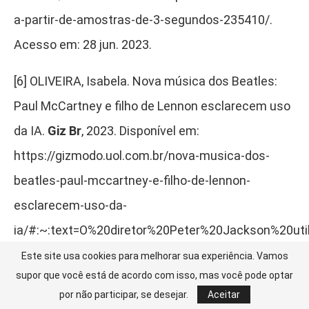
a-partir-de-amostras-de-3-segundos-235410/.
Acesso em: 28 jun. 2023.
[6]
OLIVEIRA, Isabela. Nova música dos Beatles:
Paul McCartney e filho de Lennon esclarecem uso
da IA.
Giz Br
, 2023. Disponível em:
https://gizmodo.uol.com.br/nova-musica-dos-
beatles-paul-mccartney-e-filho-de-lennon-
esclarecem-uso-da-
ia/#:~:text=O%20diretor%20Peter%20Jackson%20uti
Acesso em: 28 jun. 2023.
Este site usa cookies para melhorar sua experiência. Vamos
supor que você está de acordo com isso, mas você pode optar
[7]
CRUZ, Branco Felipe. De Sinatra a The Weeknd,
por não participar, se desejar.
Aceitar