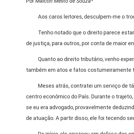
Por
Maicon Melito de Souza*
Aos caros leitores, desculpem-me o trocadi
Tenho notado que o direito parece estar na
de justiça, para outros, por conta de maior e
Quanto ao direito tributário, venho experi
também em atos e fatos costumeiramente tri
Meses atrás, contratei um serviço de táxi —
centro econômico do País. Durante o trajeto
se eu era advogado, provavelmente deduzind
de atuação. A partir disso, ele foi tecendo seu
De início, ele arrazoou em defesa dos entã