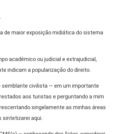
.
a de maior exposição midiática do sistema
 acadêmico ou judicial e extrajudicial,
 indicam a popularização do direito.
e semblante civilista — em um importante
prestados aos turistas e perguntando a mim
acrescentando singelamente as minhas áreas
 sintetizarei aqui.
ICMS(s) — conhecendo dos fatos, considerei