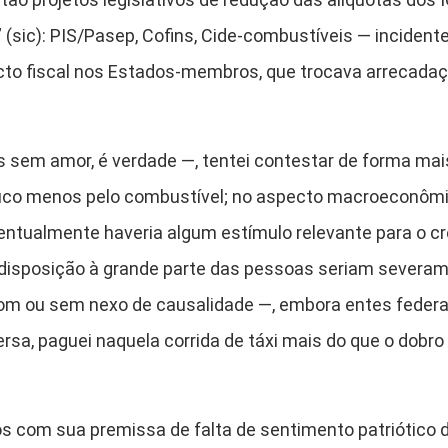
” (sic): PIS/Pasep, Cofins, Cide-combustíveis — incide
to fiscal nos Estados-membros, que trocava arrecadaç
m amor, é verdade —, tentei contestar de forma mais
o menos pelo combustível; no aspecto macroeconômico,
eventualmente haveria algum estímulo relevante para o c
disposição à grande parte das pessoas seriam severamen
om ou sem nexo de causalidade —, embora entes federa
sa, paguei naquela corrida de táxi mais do que o dobro 
 sua premissa de falta de sentimento patriótico dos