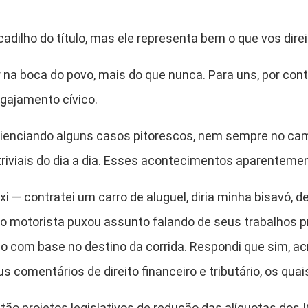
lho do título, mas ele representa bem o que vos direi
 boca do povo, mais do que nunca. Para uns, por cont
ngajamento cívico.
enciando alguns casos pitorescos, nem sempre no campo
viais do dia a dia. Esses acontecimentos aparentemente
 contratei um carro de aluguel, diria minha bisavó, d
, o motorista puxou assunto falando de seus trabalhos 
o com base no destino da corrida. Respondi que sim, 
s comentários de direito financeiro e tributário, os quais
o projetos legislativos de redução das alíquotas dos 