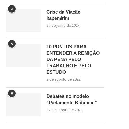
4
Crise da Viação
Itapemirim
27 de junho de 2024
5
10 PONTOS PARA
ENTENDER A REMIÇÃO
DA PENA PELO
TRABALHO E PELO
ESTUDO
2 de agosto de 2022
6
Debates no modelo
“Parlamento Britânico”
17 de agosto de 2023