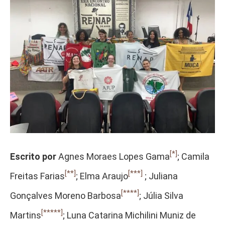
[*]
Escrito por
Agnes Moraes Lopes Gama
; Camila
[**]
[***]
Freitas Farias
; Elma Araujo
; Juliana
[****]
Gonçalves Moreno Barbosa
; Júlia Silva
[*****]
Martins
; Luna Catarina Michilini Muniz de