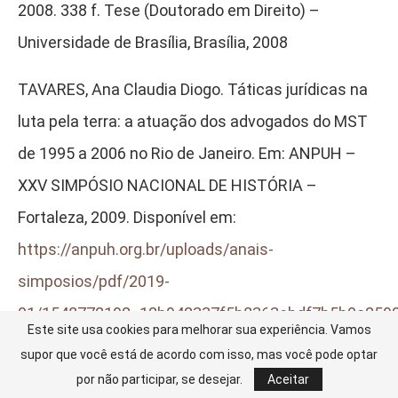
2008. 338 f. Tese (Doutorado em Direito) –
Universidade de Brasília, Brasília, 2008
TAVARES, Ana Claudia Diogo. Táticas jurídicas na
luta pela terra: a atuação dos advogados do MST
de 1995 a 2006 no Rio de Janeiro. Em: ANPUH –
XXV SIMPÓSIO NACIONAL DE HISTÓRIA –
Fortaleza, 2009. Disponível em:
https://anpuh.org.br/uploads/anais-
simposios/pdf/2019-
01/1548772192_12b942337f5b8363ebdf7b5b0c2592
Este site usa cookies para melhorar sua experiência. Vamos
Acesso em: 07 de novembro de 2025.
supor que você está de acordo com isso, mas você pode optar
por não participar, se desejar.
Aceitar
[9]
Disponível em https://www.renap.org.br/