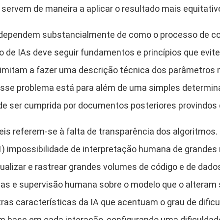
servem de maneira a aplicar o resultado mais equitativ
s dependem substancialmente de como o processo de col
 de IAs deve seguir fundamentos e princípios que evit
limitam a fazer uma descrição técnica dos parâmetros 
esse problema está para além de uma simples determina
 de ser cumprida por documentos posteriores provindos
is referem-se à falta de transparência dos algoritmos.
(1) impossibilidade de interpretação humana de grandes
sualizar e rastrear grandes volumes de código e de dado
nuas e supervisão humana sobre o modelo que o alteram su
s características da IA que acentuam o grau de dificul
com base em cada interação, configurando uma dificuld