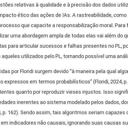
ões relativas à qualidade e à precisão dos dados utili
acto ético das ações de IAs. A rastreabilidade, como dit
ocesso que capacite a responsabilização moral. Para f
izar uma abordagem ampla de todas elas vai além do que
s para articular sucessos e falhas presentes no PL, 
ueles utilizados pelo PL, tornando possível uma análise
das por Floridi surgem devido “à maneira pela qual alg
expressos em termos probabilísticos” (Floridi, 2024, p. 
entes quanto por reproduzir vieses injustos. Isso signif
iedades inerentes ao sistema modelado pelos dados, do
4, p. 162). Sendo assim, tais algoritmos seriam capazes 
m em indicadores não causais, ignorando suas causas 