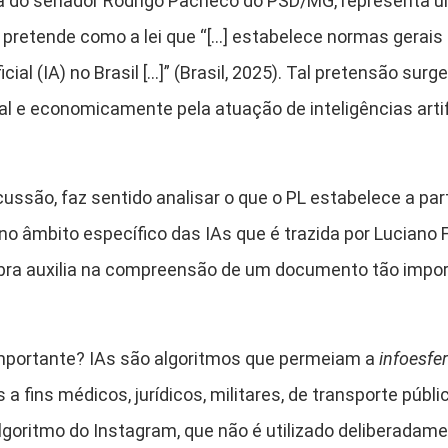
oria do senador Rodrigo Pacheco do PSD/MG, representa 
se pretende como a lei que “[…] estabelece normas gerais
icial (IA) no Brasil […]” (Brasil, 2025). Tal pretensão s
ral e economicamente pela atuação de inteligências art
ussão, faz sentido analisar o que o PL estabelece a par
 âmbito específico das IAs que é trazida por Luciano Fl
obra auxilia na compreensão de um documento tão import
importante? IAs são algoritmos que permeiam a
infoesfe
 fins médicos, jurídicos, militares, de transporte públi
lgoritmo do Instagram, que não é utilizado deliberadame