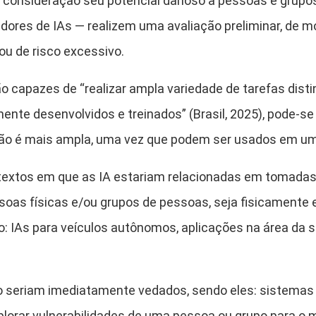
 consideração seu potencial danoso a pessoas e grupos
dores de IAs — realizem uma avaliação preliminar, de 
ou de risco excessivo.
 capazes de “realizar ampla variedade de tarefas distint
ente desenvolvidos e treinados” (Brasil, 2025), pode-
ão é mais ampla, uma vez que podem ser usados em uma
textos em que as IA estariam relacionadas em tomadas 
oas físicas e/ou grupos de pessoas, seja fisicamente
o: IAs para veículos autônomos, aplicações na área da 
ivo seriam imediatamente vedados, sendo eles: sistemas
xplorar vulnerabilidades de uma pessoa ou grupo para o 