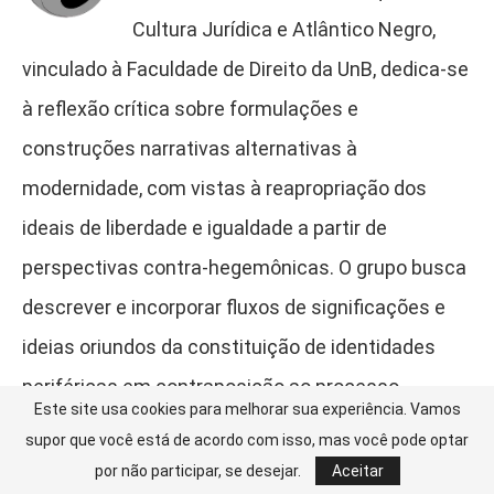
Cultura Jurídica e Atlântico Negro,
vinculado à Faculdade de Direito da UnB, dedica-se
à reflexão crítica sobre formulações e
construções narrativas alternativas à
modernidade, com vistas à reapropriação dos
ideais de liberdade e igualdade a partir de
perspectivas contra-hegemônicas. O grupo busca
descrever e incorporar fluxos de significações e
ideias oriundos da constituição de identidades
periféricas em contraposição ao processo
Este site usa cookies para melhorar sua experiência. Vamos
histórico totalizante do poder colonial, assumindo
supor que você está de acordo com isso, mas você pode optar
como eixo analítico as continuidades e rupturas,
por não participar, se desejar.
Aceitar