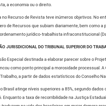
sta, a economia ou o direito.
 no Recurso de Revista teve inúmeros objetivos. No en
ero de Recursos que subiam diariamente, bem como a pr
ordenamento jurídico-trabalhista infraconstitucional (Da 
ÃO JURISDICIONAL DO TRIBUNAL SUPERIOR DO TRAB
o Especial destinada a elaborar parecer sobre o Projeto 
ncou como ponto principal a morosidade processual. A
abalho, a partir de dados estatísticos do Conselho Nac
 Brasil atinge níveis superiores a 85%, segundo dados
. Enquanto a taxa de recorribilidade na Justiça Estadu
e traduzem na vida dos brasileiros em maior demora pr