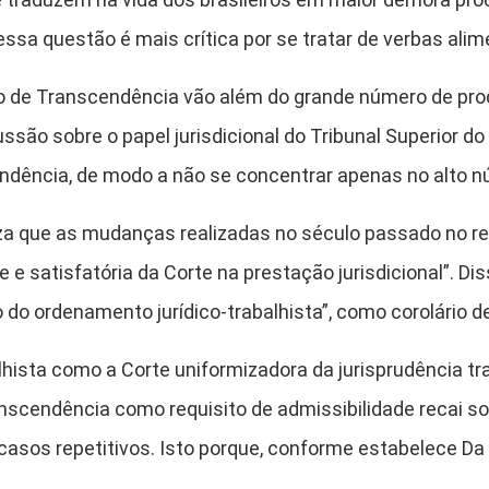
essa questão é mais crítica por se tratar de verbas alim
to de Transcendência vão além do grande número de pro
ussão sobre o papel jurisdicional do Tribunal Superior d
endência, de modo a não se concentrar apenas no alto 
atiza que as mudanças realizadas no século passado no r
e e satisfatória da Corte na prestação jurisdicional”. D
 do ordenamento jurídico-trabalhista”, como corolário de
lhista como a Corte uniformizadora da jurisprudência tr
ranscendência como requisito de admissibilidade recai s
asos repetitivos. Isto porque, conforme estabelece Da S