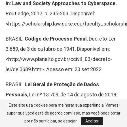
In:
Law and Society Approaches to Cyberspace.
Routledge, 2017. p. 235-263. Disponível:
<https://scholarship.law.duke.edu/faculty_scholarsh
BRASIL.
Código de Processo Penal
, Decreto-Lei
3.689, de 3 de outubro de 1941. Disponível em:
<
http://www.planalto.gov.br/ccivil_03/decreto-
lei/del3689.htm
>. Acesso em: 20 set 2022
BRASIL.
Lei Geral de Proteção de Dados
Pessoais
, Lei nº 13.709, de 14 de agosto de 2018.
Brasília, DF: Presidência da República, [2020].
Este site usa cookies para melhorar sua experiência. Vamos
supor que você está de acordo com isso, mas você pode optar
Disponível em:
por não participar, se desejar.
Aceitar
<
https://www.planalto.gov.br/ccivil_03/_ato2019-